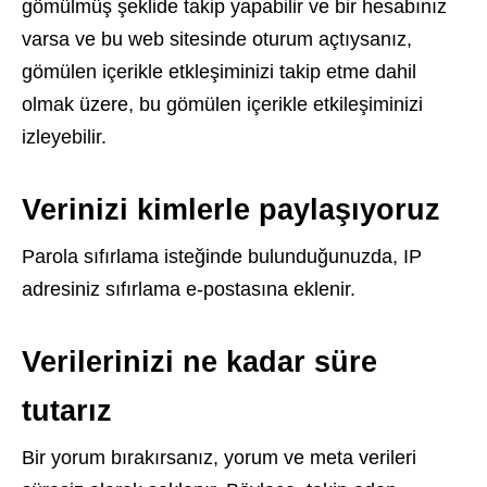
gömülmüş şeklide takip yapabilir ve bir hesabınız
varsa ve bu web sitesinde oturum açtıysanız,
gömülen içerikle etkleşiminizi takip etme dahil
olmak üzere, bu gömülen içerikle etkileşiminizi
izleyebilir.
Verinizi kimlerle paylaşıyoruz
Parola sıfırlama isteğinde bulunduğunuzda, IP
adresiniz sıfırlama e-postasına eklenir.
Verilerinizi ne kadar süre
tutarız
Bir yorum bırakırsanız, yorum ve meta verileri