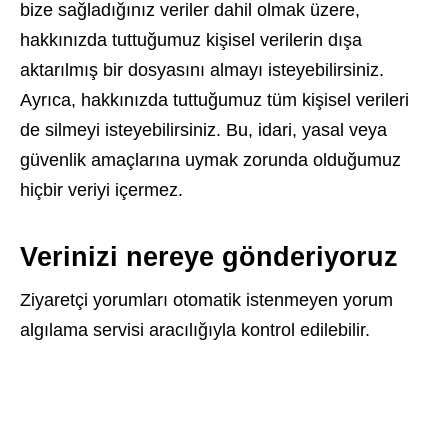
bize sağladığınız veriler dahil olmak üzere,
hakkınızda tuttuğumuz kişisel verilerin dışa
aktarılmış bir dosyasını almayı isteyebilirsiniz.
Ayrıca, hakkınızda tuttuğumuz tüm kişisel verileri
de silmeyi isteyebilirsiniz. Bu, idari, yasal veya
güvenlik amaçlarına uymak zorunda olduğumuz
hiçbir veriyi içermez.
Verinizi nereye gönderiyoruz
Ziyaretçi yorumları otomatik istenmeyen yorum
algılama servisi aracılığıyla kontrol edilebilir.