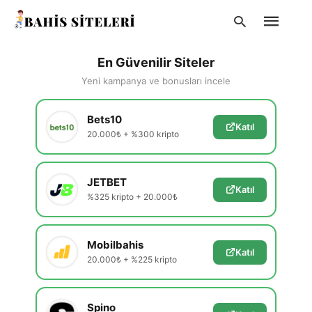
En Güvenilir Siteler
Yeni kampanya ve bonusları incele
Type
Bets10
your
Katıl
search
20.000₺ + %300 kripto
query
and
hit
enter:
JETBET
Katıl
%325 kripto + 20.000₺
Mobilbahis
Katıl
20.000₺ + %225 kripto
Spino