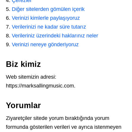
Çerezler
Diğer sitelerden gömülen içerik
Verinizi kimlerle paylaşıyoruz
Verilerinizi ne kadar süre tutarız
Verileriniz üzerindeki haklarınız neler
Verinizi nereye gönderiyoruz
Biz kimiz
Web sitemizin adresi:
https://marksallingmusic.com.
Yorumlar
Ziyaretçiler sitede yorum bıraktığında yorum
formunda gösterilen verileri ve ayrıca istenmeyen